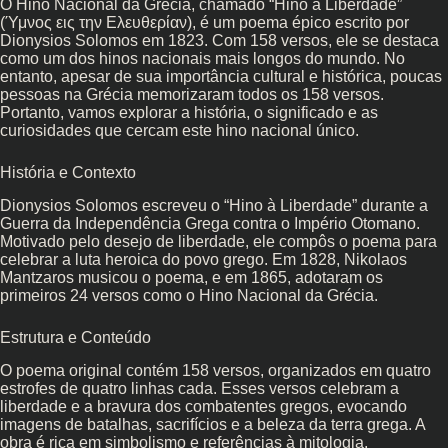
O Hino Nacional da Grécia, chamado “Hino à Liberdade”
(Ύμνος εις την Ελευθερίαν), é um poema épico escrito por
Dionysios Solomos em 1823. Com 158 versos, ele se destaca
como um dos hinos nacionais mais longos do mundo. No
entanto, apesar de sua importância cultural e histórica, poucas
pessoas na Grécia memorizaram todos os 158 versos.
Portanto, vamos explorar a história, o significado e as
curiosidades que cercam este hino nacional único.
História e Contexto
Dionysios Solomos escreveu o “Hino à Liberdade” durante a
Guerra da Independência Grega contra o Império Otomano.
Motivado pelo desejo de liberdade, ele compôs o poema para
celebrar a luta heroica do povo grego. Em 1828, Nikolaos
Mantzaros musicou o poema, e em 1865, adotaram os
primeiros 24 versos como o Hino Nacional da Grécia.
Estrutura e Conteúdo
O poema original contém 158 versos, organizados em quatro
estrofes de quatro linhas cada. Esses versos celebram a
liberdade e a bravura dos combatentes gregos, evocando
imagens de batalhas, sacrifícios e a beleza da terra grega. A
obra é rica em simbolismo e referências à mitologia,